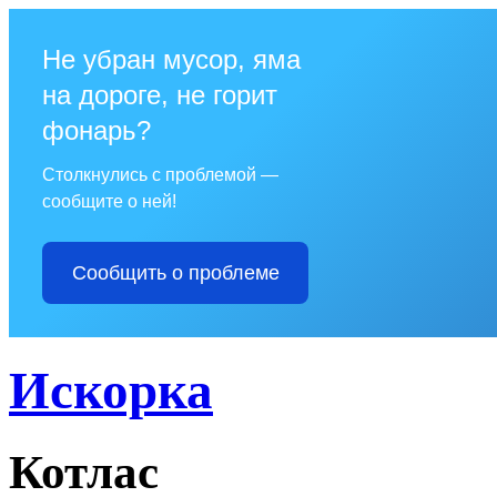
Не убран мусор, яма
на дороге, не горит
фонарь?
Столкнулись с проблемой —
сообщите о ней!
Сообщить о проблеме
Искорка
Котлас