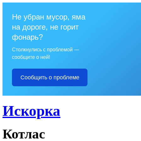
Не убран мусор, яма
на дороге, не горит
фонарь?
Столкнулись с проблемой —
сообщите о ней!
Сообщить о проблеме
Искорка
Котлас