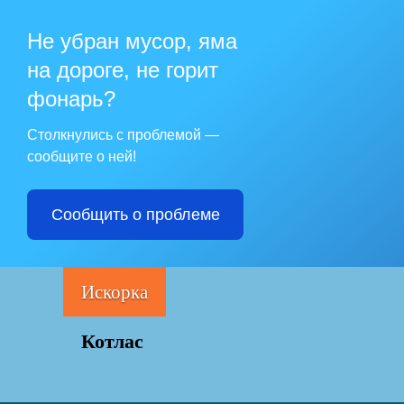
Не убран мусор, яма
на дороге, не горит
фонарь?
Столкнулись с проблемой —
сообщите о ней!
Сообщить о проблеме
Искорка
Котлас