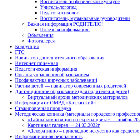
Воспитатель по физической культуре
Учитель-логопед
Педагог-психолог
Воспитатели, музыкальные руководители
Важная информация РОДИТЕЛЮ!
Полезная информация!
Объявления
Фотогалерея
Коррупция
ГТО
Навигатор дополнительного образования
Интернет-приёмная
Педагогическая информация
Органы управления образованием
Профилактика вирусных заболеваний
Растим детей — навигатор современных родителей
Дистанционное образование (для родителей и детей)
Виртуальный архив методических материалов
Информация от ОМВД «Котласский»
Стажировочная площадка
Методическая копилка (материалы городского профессио
«Тайны композиции и секреты цвета» — ноябрь 202
Картинная галерея — 24.03.2022г
«Декоративно – прикладное искусство как средство
Информационная безопасность