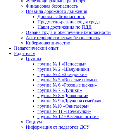
Железнодорожный транспорт
Финансовая безопасность
Правила дорожного движения
Дорожная безопасность
Предметно-развивающая среда
Наши достижения по ПДД
Охрана труда и обеспечение безопасности
Антитеррористическая безопасность
Кибермошенничество
Педагогический опыт
Родителям
Группы
группа № 1 «Непоседы»
группа № 2 «Шалунишки»
группа № 4 «Звездочки»
группа № 5 «Веселые гномы»
группа № 6 «Розовые щечки»
группа № 7 «Лучики»
группа № 8 «Дошколята»
группа № 9 «Дружная семейка»
группа №10 «Фантазёры»
группа № 11 «Почемучки»
группа № 12 «Веселые нотки»
Социум
Информация от педагогов ДОУ