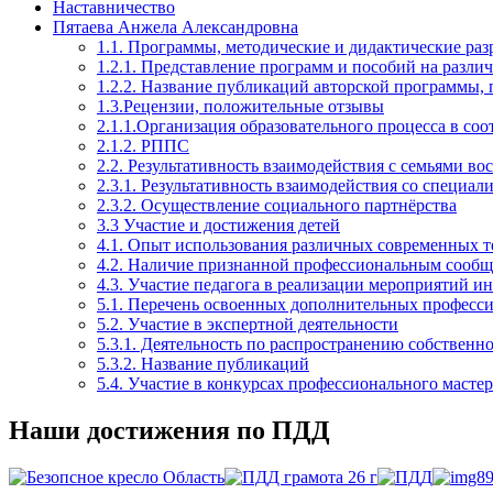
Наставничество
Пятаева Анжела Александровна
1.1. Программы, методические и дидактические раз
1.2.1. Представление программ и пособий на разли
1.2.2. Название публикаций авторской программы,
1.3.Рецензии, положительные отзывы
2.1.1.Организация образовательного процесса в с
2.1.2. РППС
2.2. Результативность взаимодействия с семьями в
2.3.1. Результативность взаимодействия со специа
2.3.2. Осуществление социального партнёрства
3.3 Участие и достижения детей
4.1. Опыт использования различных современных т
4.2. Наличие признанной профессиональным сообще
4.3. Участие педагога в реализации мероприятий 
5.1. Перечень освоенных дополнительных професс
5.2. Участие в экспертной деятельности
5.3.1. Деятельность по распространению собствен
5.3.2. Название публикаций
5.4. Участие в конкурсах профессионального мастер
Наши достижения по ПДД