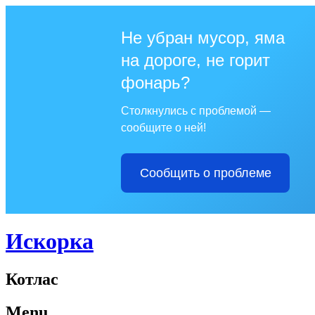
Не убран мусор, яма
на дороге, не горит
фонарь?
Столкнулись с проблемой —
сообщите о ней!
Сообщить о проблеме
Искорка
Котлас
Menu