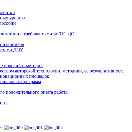
работки
чных уровнях
 пособий
оответствии с требованиями ФГОС ДО
оспитанников
листами ДОУ
ехнологий и методик
ством авторской технологии, методики, её результативность
инновационных площадок
иональных программ
ного положительного опыта работы
ства