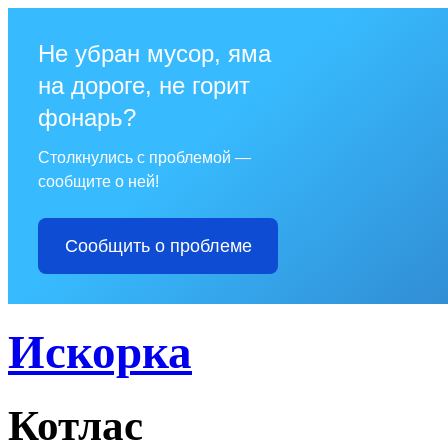
Не убран мусор, яма
на дороге, не горит
фонарь?
Столкнулись с проблемой —
сообщите о ней!
Сообщить о проблеме
Искорка
Котлас