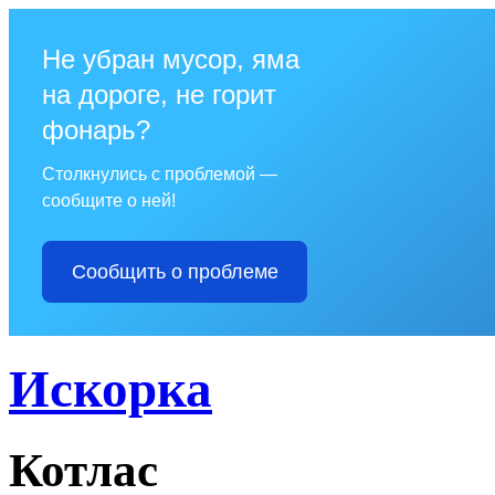
Не убран мусор, яма
на дороге, не горит
фонарь?
Столкнулись с проблемой —
сообщите о ней!
Сообщить о проблеме
Искорка
Котлас