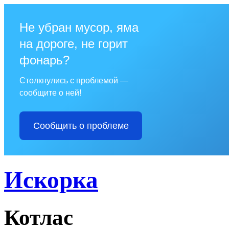
Не убран мусор, яма
на дороге, не горит
фонарь?
Столкнулись с проблемой —
сообщите о ней!
Сообщить о проблеме
Искорка
Котлас